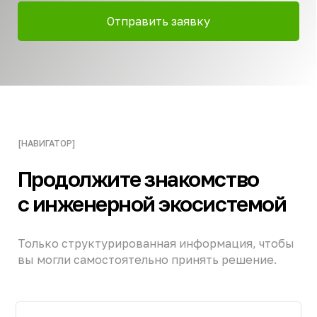
Евробион
Станции IV поколения для дома
и коммерческих объектов
Подробнее
Аэромаг
Станции безреагентной очистки питьевой
воды