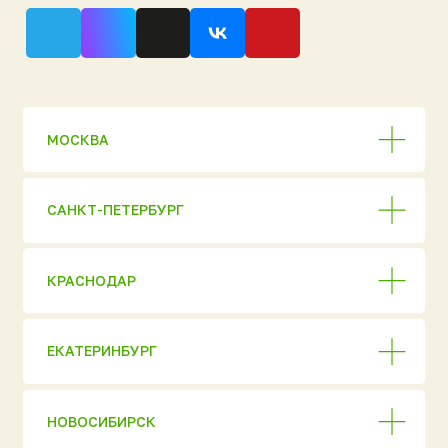
© 2026 ГК «Национальный
Ультра
Экологический Проект»
Аэромаг
Перепечатка материалов
сайта запрещена без
Погребы «Уникум»
письменного разрешения
правообладателя или прямой
Кессоны «Клевер»
активной ссылки
на первоисточник.
Нейрус
Информация на сайте носит
справочный характер
ЮБЭСТ
и не является публичной
офертой. Актуальную
Бионит
стоимость и условия
уточняйте у менеджеров.
Жироуловители
Комплектующие
Покупателям и
Компания и
партнёрам
ресурсы
Стать дилером
Об изобретателе
Список дилеров
О компании
Техническое
Отзывы клиентов