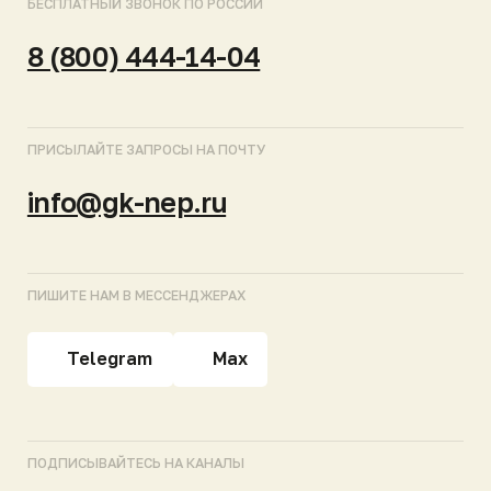
САНКТ-ПЕТЕРБУРГ
КРАСНОДАР
ЕКАТЕРИНБУРГ
НОВОСИБИРСК
Продукция
Полный каталог
АО «НЭП»
Евробион
ОГРН 1037816006018
ИНН 7806 137155
МАКС [ Новинка 2026
Политика
конфиденциальности
]