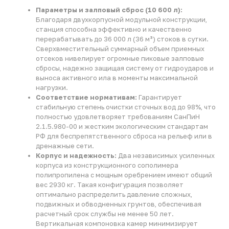
2.1.5.980-00 и жестким экологическим стандартам
РФ для беспрепятственного сброса на рельеф или в
дренажные сети.
Корпус и надежность:
Два независимых усиленных
корпуса из конструкционного сополимера
полипропилена с мощным оребрением имеют общий
вес 2930 кг. Такая конфигурация позволяет
оптимально распределить давление сложных,
подвижных и обводненных грунтов, обеспечивая
расчетный срок службы не менее 50 лет.
Вертикальная компоновка камер минимизирует
пятно застройки.
Экономия и автоадаптация:
Безреагентный метод
очистки исключает постоянную закупку расходных
материалов. При снижении или временном
прекращении притока стоков (технологические
простои, неравномерный график работы объекта)
система автоматически переключается в режим
автоокисления, сохраняя жизспособность
биоценоза.
Производительность: 36 000 л/сут.
Гарантия: до 5 лет
Применение: Для муниципальных и коммерческих
объектов
Линейка: Евробион Биоматрикс