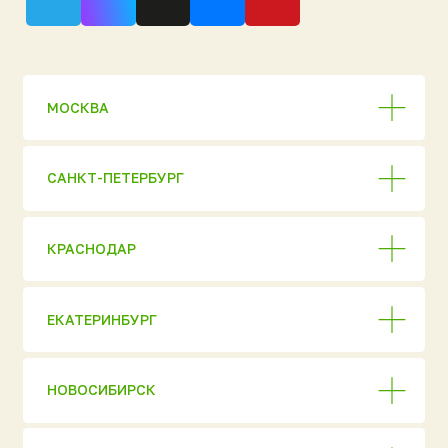
АО «НЭП»
Евробион
ОГРН 1037816006018
ИНН 7806 137155
МАКС [ Новинка 2026
Политика
конфиденциальности
]
© 2026 ГК «Национальный
Ультра
Экологический Проект»
Аэромаг
Перепечатка материалов
сайта запрещена без
Погребы «Уникум»
письменного разрешения
правообладателя или прямой
Кессоны «Клевер»
активной ссылки
на первоисточник.
Нейрус
Информация на сайте носит
справочный характер
ЮБЭСТ
и не является публичной
офертой. Актуальную
Бионит
стоимость и условия
уточняйте у менеджеров.
Жироуловители
Комплектующие
Покупателям и
Компания и
партнёрам
ресурсы