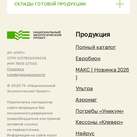
Стать дилером
Об изобретателе
Список дилеров
О компании
Техническое
Отзывы клиентов
обслуживание
Новости и события
Гарантия и
Реквизиты
поддержка
Контакты
Зарегистрировать
станцию