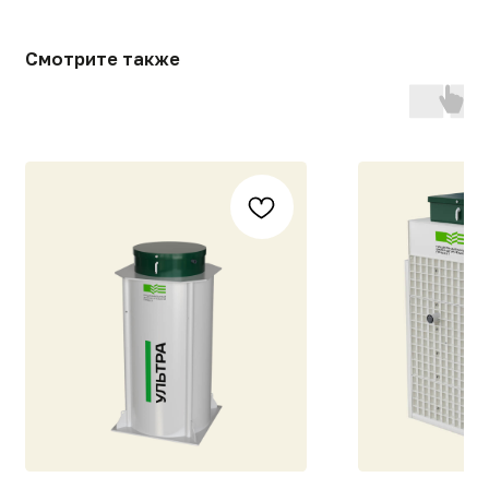
Ультра 8 МИДИ
ЮБАС-10 самотек (3-х
ступенчатая)
231 000
р.
[СВЯЖИТЕСЬ С НАМИ]
332 800
р.
Контакты и адреса
наших заводов
БЕСПЛАТНЫЙ ЗВОНОК ПО РОССИИ
8 (800) 444-14-04
ПРИСЫЛАЙТЕ ЗАПРОСЫ НА ПОЧТУ
info@gk-nep.ru