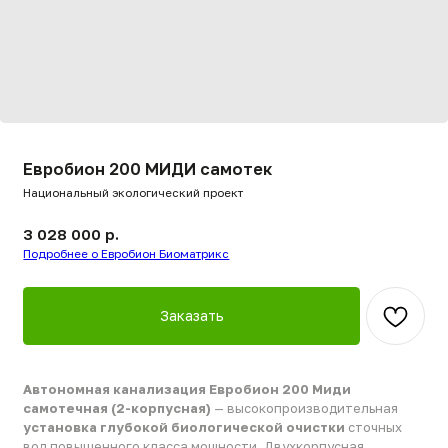
Евробион 200 МИДИ самотек
Национальный экологический проект
3 028 000
р.
Подробнее о Евробион Биоматрикс
Заказать
Автономная канализация Евробион 200 Миди
самотечная (2-корпусная)
— высокопроизводительная
установка глубокой биологической очистки
сточных
вод повышенного класса мощности. Двухкорпусная
модульная архитектура эффективно распределяет
гидравлические нагрузки, обеспечивая максимальную
надежность на объектах с высоким объемом
водопотребления. Комплекс универсален: очищает
хозяйственно-бытовые стоки как рассредоточенной жилой
застройки, так и любых коммерческих или
производственных площадок. Модификация «Миди»
рассчитана на врезку подводящего коллектора на глубине