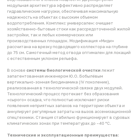
до 75 см. Самотечный метод отвода оптимален для локаций
с естественным уклоном рельефа.
В основе
системы биологической очистки
лежит
запатентованная инженером Ю.О. Бобылёвым
вертикально-зонная биодинамика (IV поколение),
реализованная в технологической связке двух модулей.
Технологический процесс протекает без образования
«сырого» осадка, что полностью исключает риски
появления неприятных запахов на территории объекта и
аннулирует регулярные затраты на вызов ассенизационной
спецтехники. Станция стабильно функционирует в суровых
климатических зонах при температурах до –40 °C.
Технические и эксплуатационные преимущества:
Параметры и залповый сброс (10 600 л):
Благодаря двухкорпусной модульной конструкции,
станция способна эффективно и качественно
перерабатывать до 36 000 л (36 м³) стоков в сутки.
Сверхвместительный суммарный объем приемных
отсеков нивелирует огромные пиковые залповые
сбросы, надежно защищая систему от гидроударов и
выноса активного ила в моменты максимальной
нагрузки.
Соответствие нормативам:
Гарантирует
стабильную степень очистки сточных вод до 98%, что
полностью удовлетворяет требованиям СанПиН