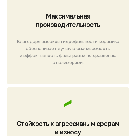
очистки даже при вспухании ила, наличии
нитчатых бактерий или колебаниях состава
стоков.
Полная автоматизация
и удаленный контроль 24/7
Исключение человеческого фактора: система
позволяет проводить мониторинг
и техподдержку удаленно без выезда
на объект.
[ТЕХНОЛОГИЧЕСКАЯ СХЕМА]