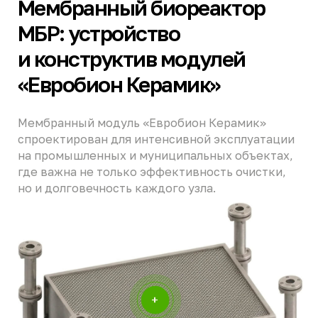
масштабировать систему до любого объема
очистки. Возможность изоляции одного модуля
для обслуживания позволяет проводить
работы без остановки всего комплекса.
Узел обратной промывки.
Интегрированная
система клапанов позволяет переключать
модуль в режим промывки (подача воды
изнутри наружу). Высокая химическая
стойкость керамики допускает применение
реагентов для глубокой регенерации пор,
возвращая производительность модуля
до заводских значений.
[СТОИМОСТЬ]
Мембранный модуль
«Евробион Керамик»:
цена и характеристики