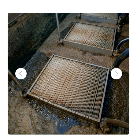
[О ТЕХНОЛОГИИ]
МБР — мировой стандарт
модернизации очистных
сооружений
Технология мембранных биологических