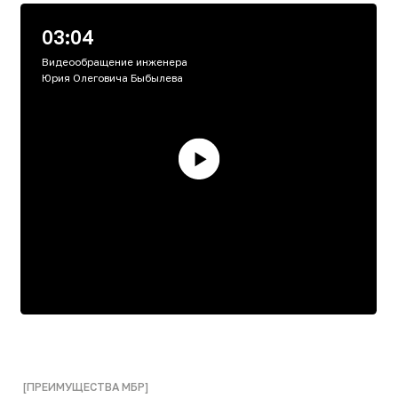
Экономия капитальных затрат
до 60%
Отказ от вторичных отстойников,
сооружений доочистки и площадок
обезвоживания кардинально снижает бюджет
строительства.