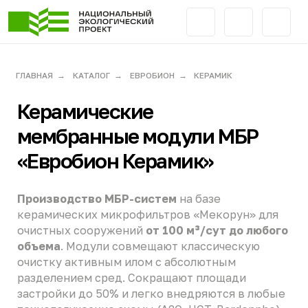
ГЛАВНАЯ
→
КАТАЛОГ
→
ЕВРОБИОН
→
КЕРАМИК
Керамические
мембранные модули МБР
«Евробион Керамик»
Производство МБР-систем
на базе
керамических микрофильтров «Мекорун» для
очистных сооружений
от 100 м³/сут до любого
объема
. Модули совмещают классическую
очистку активным илом с абсолютным
разделением сред. Сокращают площади
застройки до 50% и легко внедряются в любые
технологические схемы (A2O, UCT, Bardenpho).
— Срок службы > 20 лет
— Снижение капзатрат до 60%