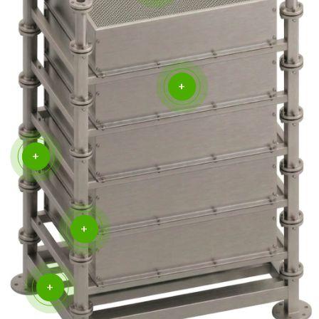
Высокая производительность и компактность
для интеграции в любые типы очистных
сооружений. *Масштабируемость системы
обеспечивается кассетным принципом сборки.
[ГАЛЕРЕЯ]
Установка «Евробион
Керамик» на объекте