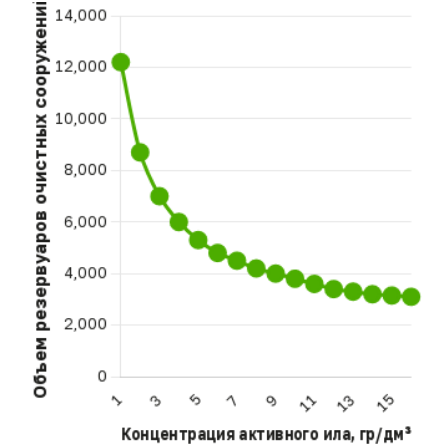
[ИЗОБРЕТАТЕЛЬ]
Научный фундамент
Евробион Керамик
Системы «Евробион Керамик» базируются
на запатентованных решениях инженера-
изобретателя Юрия Бобылева — автора 70+
патентов с 30-летним опытом разработки
в сфере очистки сточных вод