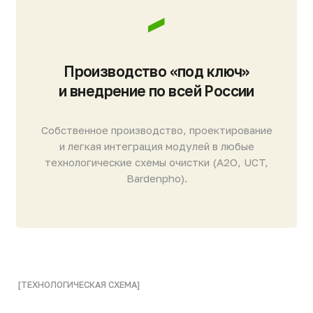
из высококачественной пищевой нержавеющей
стали обеспечивает жесткость всей сборки,
исключая деформацию под весом активного
ила и гидравлическими нагрузками.
Плоские керамические мембраны.
В основе
модуля — плоские керамические пластины
(оксид алюминия). В отличие от полимерных
полых волокон, их жесткая структура
исключает разрывы, а геометрия исключает
засорение крупным мусором.
Аэрационный узел.
Расположен в основании
модуля. Подает сжатый воздух для создания
барботажа, который непрерывно очищает
внешнюю поверхность мембран от ила
и обеспечивает активную биомассу
необходимым кислородом.
Гидравлический тракт пермеата.
Специализированная разводка,
обеспечивающая равномерный отбор
очищенной воды (пермеата) со всей площади
мембран под воздействием вакуума,
создаваемого насосной группой.
Модульная кассетная архитектура.
Кассетный принцип построения позволяет