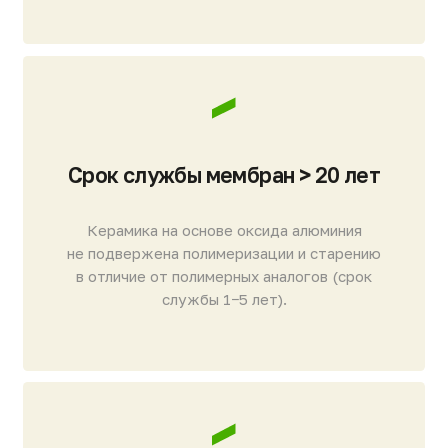
Стойкость к агрессивным средам
и износу
Керамика химически инертна: она устойчива к
активному хлору, растворителям, высоким
температурам, УФ-излучению и абразивам.
Стабильность при «болезнях»
активного ила
Система гарантирует высокое качество