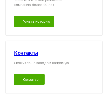
Покупателям и
Компания и
партнёрам
ресурсы
Стать дилером
Об изобретателе
Список дилеров
О компании
Техническое
Отзывы клиентов
обслуживание
Новости и события
Гарантия и
Реквизиты
поддержка
Контакты
Зарегистрировать
станцию