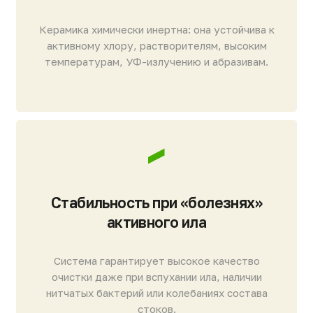
Мембранный биореактор
МБР: устройство
Производство «под ключ»
и конструктив модулей
и внедрение по всей России
«Евробион Керамик»
Собственное производство, проектирование
и легкая интеграция модулей в любые
Мембранный модуль «Евробион Керамик»
спроектирован для интенсивной эксплуатации
технологические схемы очистки (A2O, UCT,
на промышленных и муниципальных объектах,
Bardenpho).
где важна не только эффективность очистки,
но и долговечность каждого узла.