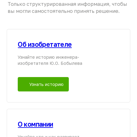
Продукция
Полный каталог
АО «НЭП»
Евробион
ОГРН 1037816006018
ИНН 7806 137155
МАКС [ Новинка 2026
Политика
конфиденциальности
]
© 2026 ГК «Национальный
Ультра
Экологический Проект»
Аэромаг
Перепечатка материалов
сайта запрещена без
Погребы «Уникум»
письменного разрешения
правообладателя или прямой
Кессоны «Клевер»
активной ссылки
на первоисточник.
Нейрус
Информация на сайте носит
справочный характер
ЮБЭСТ
и не является публичной
офертой. Актуальную
Бионит
стоимость и условия
уточняйте у менеджеров.
Жироуловители
Комплектующие