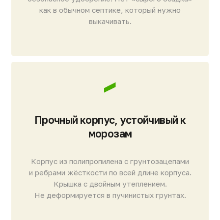
Сточные воды очищаются до 98%
Подтверждено лабораторно. На выходе —
вода по нормативам БПК. Достигается
благодаря запатентованным системам
«Аэрослив» и аэраторам «Полиатр».
Не засоряется даже при высоких
нагрузках
Конструкция без эрлифтов и узких каналов
исключает риск засорения. Волосы, бумага
и мелкий мусор не вызывают засоров и аварий.