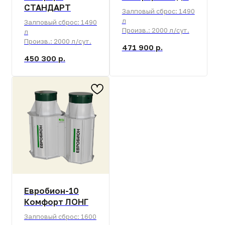
Иногда проще посмотреть, чем читать. Видео
от инженеров НЭП о принципах работы,
обслуживания и монтажа и самой первой
станции IV поколения.