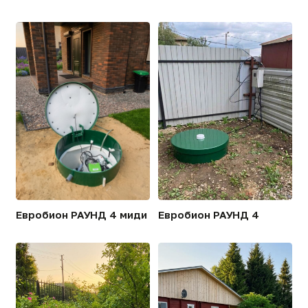
Евробион 100
Евробион 50
[ТЕХНОЛОГИИ]
Технологические
преимущества Евробион