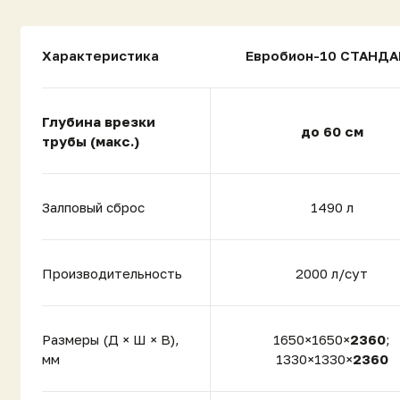
Производительность
2000 л/сут
Размеры (Д × Ш × В),
1650×1650×
2360
;
мм
1330×1330×
2360
Вес, кг
264
Диаметр цилиндра, мм
1430 / 1270
Тип сброса
Универсальный
[ПРОДУКЦИЯ]
Стоимость
Евробион-10 Комфорт