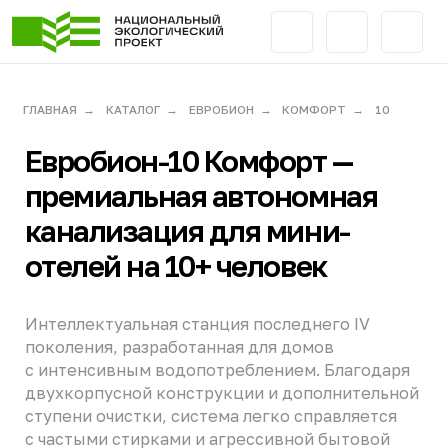
ГЛАВНАЯ
→
КАТАЛОГ
→
ЕВРОБИОН
→
КОМФОРТ
→
10
Евробион-10 Комфорт
—
премиальная автономная
канализация для мини-
отелей на 10+ человек
Интеллектуальная станция последнего IV
поколения, разработанная для домов
с интенсивным водопотреблением. Благодаря
двухкорпусной конструкции и дополнительной
ступени очистки, система легко справляется
с частыми стирками и агрессивной бытовой
химией, гарантируя стабильную работу без
риска гибели активного ила.