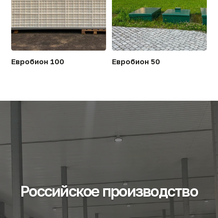
Патент на изобретение
Патент на изобретение
Патент на изоб
№2455239
№2279407
№2282597
«Способ эффективной очистки
«Способ глубокой
«Способ глубокой
сточных вод и устройство для
биологической очистки
биологической очис
эффективной очистки сточных
сточных вод и устройство для
сточных вод и устро
вод»
его осуществления»
его осуществления»