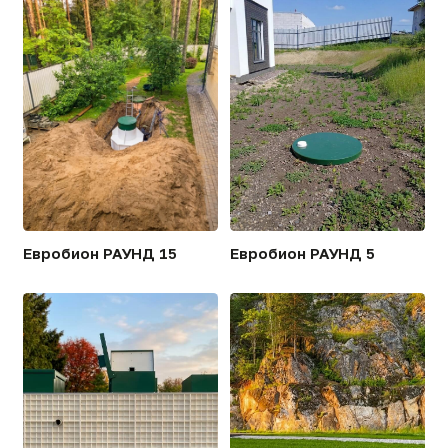
сливе ванны или ст
[ПРЕИМУЩЕСТВА]
Сравнение поколений
систем биологической
очистки
Таблица создана по материалам Ю. О. Бобылёва
«Классификация систем биологической очистки
по поколениям»