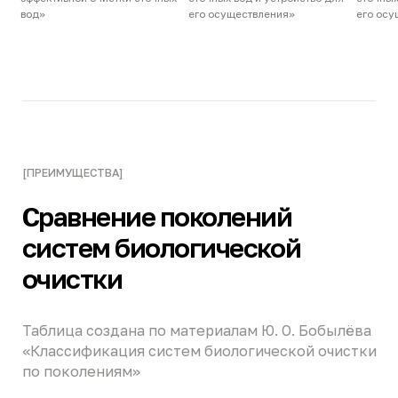
Донная отсечка
5
Наклонная перегородка
6
Первичный аэробный отстойник
7
Вторичный аэробный отстойник
8
Выходной дозатор «Аэрослив»
9
Канальный отстойник
10
Накопительная ёмкость чистой воды
11
Насос чистой воды
12
Выход очищенной воды
13
Удалитель биоплёнки (Дегазатор)
14