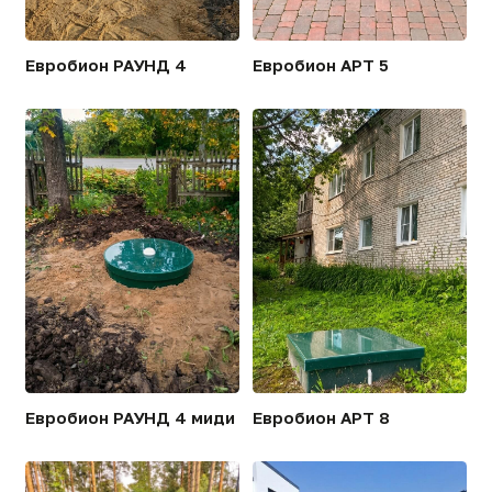
Научная база и патенты
Мы используем собственную инженерную базу
и авторские патенты изобретателя Юрия
Олеговича Бобылева. Каждая станция —
результат 30-летней работы над
совершенствованием систем глубокой
биологической очистки.
Циркуляция активного
Уникальная с
ила без насосов
«Аэрослив»
Перемещение ила за счёт аэрации
Запатентованное 
и гравитации — исключает точку
очищенной воды р
отказа и снижает
в течение суток. 
энергопотребление на 25%.
стабильную очистк