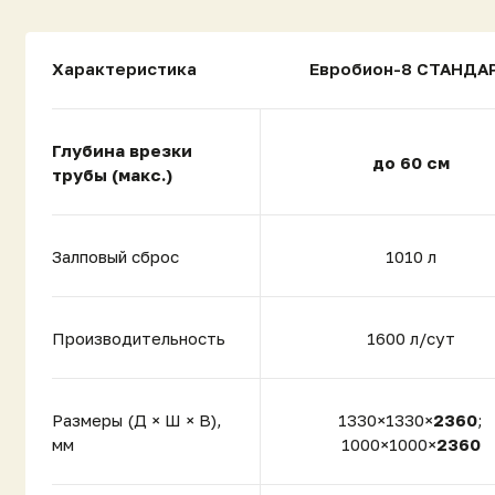
Производительность
1600 л/сут
Размеры (Д × Ш × В),
1330×1330×
2360
;
мм
1000×1000×
2360
Вес, кг
241
Диаметр цилиндра, мм
1270 / 950
Тип сброса
Универсальный
[ПРОДУКЦИЯ]
Стоимость
Евробион-8 Комфорт