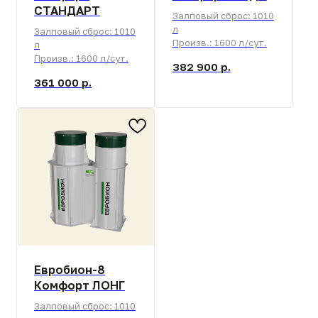
Иногда проще посмотреть, чем читать. Видео
от инженеров НЭП о принципах работы,
обслуживания и монтажа и самой первой
станции IV поколения.