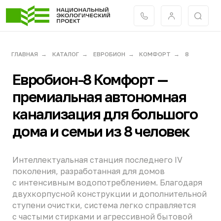
ГЛАВНАЯ
→
КАТАЛОГ
→
ЕВРОБИОН
→
КОМФОРТ
→
8
Евробион-8 Комфорт
—
премиальная автономная
канализация для большого
дома и семьи из 8 человек
Интеллектуальная станция последнего IV
поколения, разработанная для домов
с интенсивным водопотреблением. Благодаря
двухкорпусной конструкции и дополнительной
ступени очистки, система легко справляется
с частыми стирками и агрессивной бытовой
химией, гарантируя стабильную работу без
риска гибели активного ила.