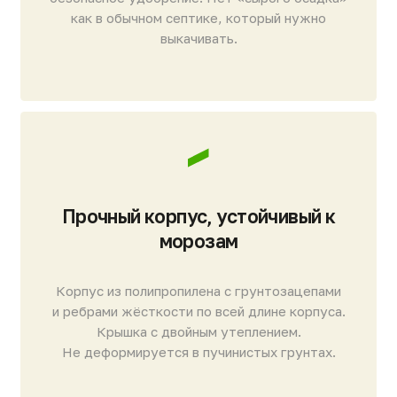
Сточные воды очищаются до 98%
Подтверждено лабораторно. На выходе —
вода по нормативам БПК. Достигается
благодаря запатентованным системам
«Аэрослив» и аэраторам «Полиатр».
Не засоряется даже при высоких
нагрузках
Конструкция без эрлифтов и узких каналов
исключает риск засорения. Волосы, бумага
и мелкий мусор не вызывают засоров и аварий.