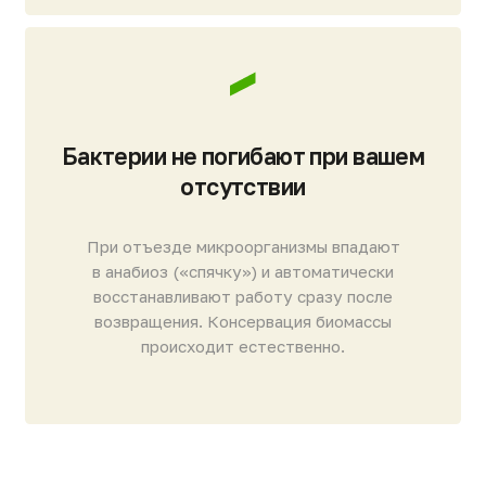
Элементы «Полиатр» — до 15 лет
* Расширенная гарантия действует при
условии:
— регистрации объекта на сайте или устного
уведомления,
— выполнения ПНР сертифицированным
дилером или инженером НЭП,
— прохождения планового ТО не реже 1 раза
в год.
[ГАЛЕРЕЯ]
Евробион для дома фото