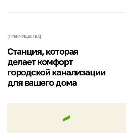
Не требует вызова ассенизатора
Сточные воды перерабатываются полностью
на участке. Образуется активный ил —
безопасное удобрение. Нет «сырого осадка»
как в обычном септике, который нужно
выкачивать.
Прочный корпус, устойчивый к
морозам
Корпус из полипропилена с грунтозацепами
и ребрами жёсткости по всей длине корпуса.
Крышка с двойным утеплением.