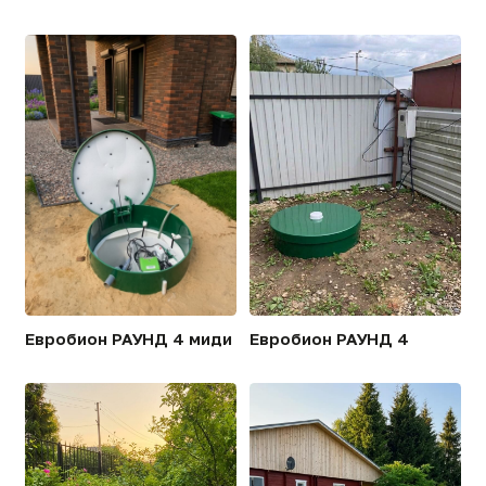
Евробион 100
Евробион 50
[ТЕХНОЛОГИИ]
Технологические
преимущества Евробион