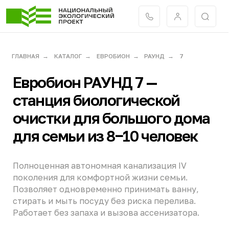
ГЛАВНАЯ
→
КАТАЛОГ
→
ЕВРОБИОН
→
РАУНД
→
7
Евробион РАУНД 7
—
станция биологической
очистки для большого дома
для семьи из 8−10 человек
Полноценная автономная канализация IV
поколения для комфортной жизни семьи.
Позволяет одновременно принимать ванну,
стирать и мыть посуду без риска перелива.
Работает без запаха и вызова ассенизатора.
— Универсальная круглая крышка
— Гарантия 10 лет от производителя
— Подходит для сезонного проживания
— Самостоятельное обслуживание