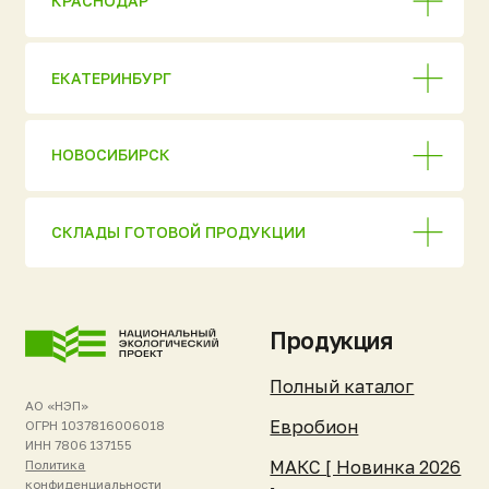
Перепечатка материалов
сайта запрещена без
Погребы «Уникум»
письменного разрешения
правообладателя или прямой
Кессоны «Клевер»
активной ссылки
на первоисточник.
Нейрус
Информация на сайте носит
справочный характер
ЮБЭСТ
и не является публичной
офертой. Актуальную
Бионит
стоимость и условия
уточняйте у менеджеров.
Жироуловители
Комплектующие
Покупателям и
Компания и
партнёрам
ресурсы
Стать дилером
Об изобретателе
Список дилеров
О компании
Техническое
Отзывы клиентов
обслуживание
Новости и события
Гарантия и