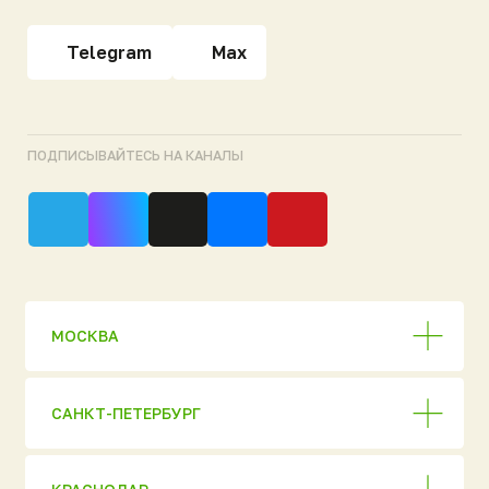
ЕКАТЕРИНБУРГ
НОВОСИБИРСК
СКЛАДЫ ГОТОВОЙ ПРОДУКЦИИ
Продукция
Полный каталог
АО «НЭП»
Евробион
ОГРН 1037816006018
ИНН 7806 137155
МАКС [ Новинка 2026
Политика
конфиденциальности
]
© 2026 ГК «Национальный
Ультра
Экологический Проект»
Аэромаг