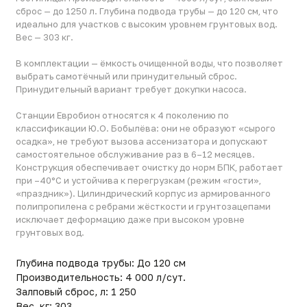
Станции Евробион относятся к 4 поколению по
классификации Ю.О. Бобылёва: они не образуют «сырого
осадка», не требуют вызова ассенизатора и допускают
самостоятельное обслуживание раз в 6–12 месяцев.
Конструкция обеспечивает очистку до норм БПК, работает
при –40°C и устойчива к перегрузкам (режим «гости»,
«праздник»). Цилиндрический корпус из армированного
полипропилена с ребрами жёсткости и грунтозацепами
исключает деформацию даже при высоком уровне
грунтовых вод.
Глубина подвода трубы: До 120 см
Производительность: 4 000 л/сут.
Залповый сброс, л: 1 250
Вес, кг: 303
Диаметр цилиндра: 1910 мм
Тип сброса: универсальная
Количество пользователей: 20+
Применение: Для загородного дома
Гарантия: до 5 лет (расширенная — до 10 лет при
регистрации)
Срок службы: до 50 лет
Линейка: Евробион РАУНД
Габариты (ДxШxВ)(мм): 1980x1980x2960