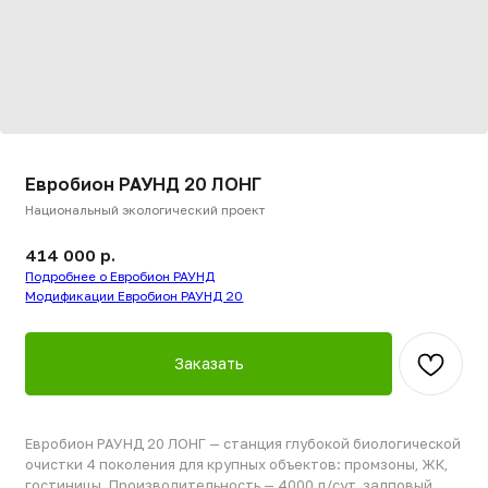
Евробион РАУНД 20 ЛОНГ
Национальный экологический проект
414 000
р.
Подробнее о Евробион РАУНД
Модификации Евробион РАУНД 20
Заказать
Евробион РАУНД 20 ЛОНГ — станция глубокой биологической
очистки 4 поколения для крупных объектов: промзоны, ЖК,
гостиницы. Производительность — 4000 л/сут, залповый
сброс — до 1250 л. Глубина подвода трубы — до 120 см, что
идеально для участков с высоким уровнем грунтовых вод.
Вес — 303 кг.
В комплектации — ёмкость очищенной воды, что позволяет
выбрать самотёчный или принудительный сброс.
Принудительный вариант требует докупки насоса.