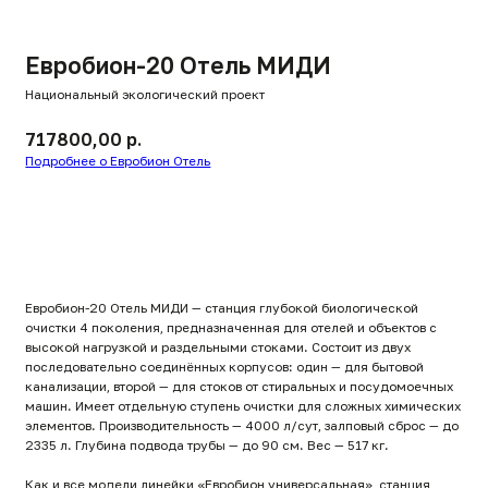
Национальный экологический проект
717800,00
р.
Подробнее о Евробион Отель
Заказать
Евробион-20 Отель МИДИ — станция глубокой биологической
очистки 4 поколения, предназначенная для отелей и объектов с
высокой нагрузкой и раздельными стоками. Состоит из двух
последовательно соединённых корпусов: один — для бытовой
канализации, второй — для стоков от стиральных и посудомоечных
машин. Имеет отдельную ступень очистки для сложных химических
элементов. Производительность — 4000 л/сут, залповый сброс — до
2335 л. Глубина подвода трубы — до 90 см. Вес — 517 кг.
Как и все модели линейки «Евробион универсальная», станция
включает ёмкость очищенной воды, что делает её универсальной:
вы можете организовать как самотёчный, так и принудительный
отвод сточных вод без докупки внешних резервуаров.
Принудительные версии комплектуются дренажным насосом
(приобретается дополнительно).
Станция комплектуется выносным блоком «Ночной
Биокоммандер» и двумя компрессорами Secoh. Блок регулирует