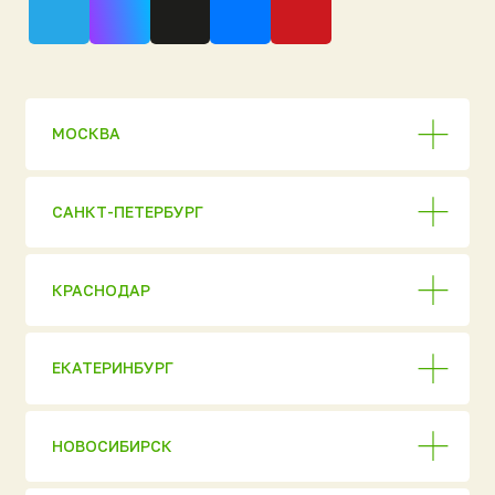
НОВОСИБИРСК
СКЛАДЫ ГОТОВОЙ ПРОДУКЦИИ
Продукция
Полный каталог
АО «НЭП»
Евробион
ОГРН 1037816006018
ИНН 7806 137155
МАКС [ Новинка 2026
Политика
конфиденциальности
]
© 2026 ГК «Национальный
Ультра
Экологический Проект»
Аэромаг
Перепечатка материалов
сайта запрещена без
Погребы «Уникум»
письменного разрешения
правообладателя или прямой
Кессоны «Клевер»
активной ссылки
на первоисточник.
Нейрус
Информация на сайте носит