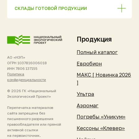
справочный характер
ЮБЭСТ
и не является публичной
офертой. Актуальную
Бионит
стоимость и условия
уточняйте у менеджеров.
Жироуловители
Комплектующие
Покупателям и
Компания и
партнёрам
ресурсы
Стать дилером
Об изобретателе
Список дилеров
О компании
Техническое
Отзывы клиентов
обслуживание
Новости и события
Гарантия и
Реквизиты
поддержка
Контакты
Зарегистрировать
станцию