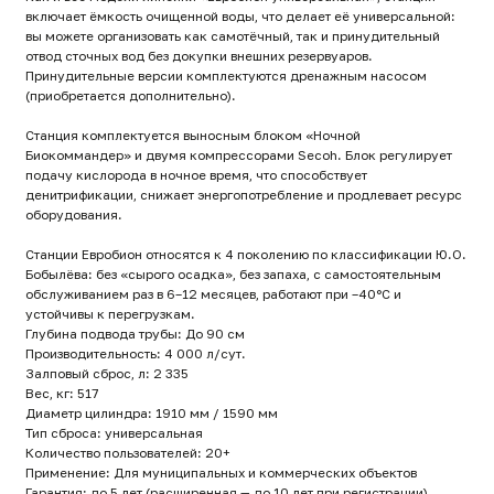
подачу кислорода в ночное время, что способствует
денитрификации, снижает энергопотребление и продлевает ресурс
оборудования.
Станции Евробион относятся к 4 поколению по классификации Ю.О.
Бобылёва: без «сырого осадка», без запаха, с самостоятельным
обслуживанием раз в 6–12 месяцев, работают при –40°C и
устойчивы к перегрузкам.
Глубина подвода трубы: До 90 см
Производительность: 4 000 л/сут.
Залповый сброс, л: 2 335
Вес, кг: 517
Диаметр цилиндра: 1910 мм / 1590 мм
Тип сброса: универсальная
Количество пользователей: 20+
Применение: Для муниципальных и коммерческих объектов
Гарантия: до 5 лет (расширенная — до 10 лет при регистрации)
Срок службы: до 50 лет
Линейка: Евробион Отель
Габариты (ДxШxВ)(мм): 1980x1980x2660 + 1700x1700x2660
[СВЯЖИТЕСЬ С НАМИ]
Контакты и адреса