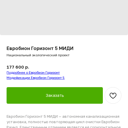
Евробион Горизонт 5 МИДИ
Национальный экологический проект
177 600
р.
Подробнее о Евробион Горизонт
Модификации Евробион Горизонт 5
Заказать
Евробион Горизонт 5 МИДИ — автономная канализационная
установка, полностью повторяющая цикл очистки Евробион
Раунд. Единственным отличием является её горизонтальное
исполнение: станция широкая, но невысокая (высота до 1.8
м), что делает её идеальной для участков с высоким
уровнем грунтовых вод, неглубокой прокладкой
канализации или пучинистыми почвами, где такая
конструкция проявляет повышенную устойчивость.
Производительность — 1000 л/сут, залповый сброс — до 280
л. Глубина подвода трубы — до 45 см. Вес — 101 кг.