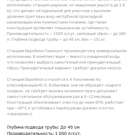
Станции Евробион Горизонт производятся в универсальном
исполнении. В комплектации — ёмкость очищенной воды,
что позволяет выбрать самотёчный или принудительный
сброс. Принудительный вариант требует докупки насоса.
Станции Евробион относятся к 4 поколению по
классификации Ю.О. Бобылёва: они не образуют «сырого
осадка», не требуют вызова ассенизатора и допускают
самостоятельное обслуживание раз в 6–12 месяцев.
Конструкция обеспечивает очистку до норм БПК, работает
при –40°C и устойчива к перегрузкам (режим «гости»,
«праздник»).
Глубина подвода трубы: До 45 см
Производительность: 1 000 л/сут.
Залповый сброс, л: 280
Вес, кг: 101
Диаметр цилиндра: 970 мм
Тип сброса: универсальная
Количество пользователей: 4–6
Применение: Для загородного дома
Гарантия: до 5 лет (расширенная — до 10 лет при
регистрации)
Срок службы: до 50 лет
Линейка: Евробион ГОРИЗОНТ
Габариты (ДxШxВ)(мм): 2200x1170x1550