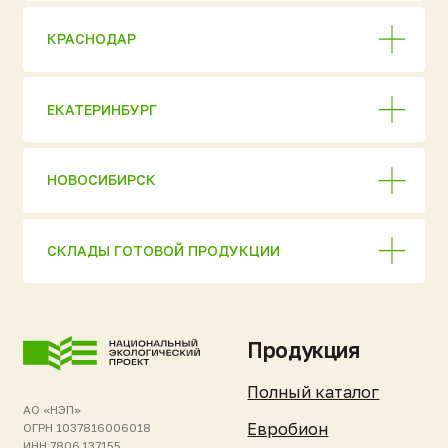
Экологический Проект»
Аэромаг
Перепечатка материалов
сайта запрещена без
Погребы «Уникум»
письменного разрешения
правообладателя или прямой
Кессоны «Клевер»
активной ссылки
на первоисточник.
Нейрус
Информация на сайте носит
справочный характер
ЮБЭСТ
и не является публичной
офертой. Актуальную
Бионит
стоимость и условия
уточняйте у менеджеров.
Жироуловители
Комплектующие
Покупателям и
Компания и
партнёрам
ресурсы
Стать дилером
Об изобретателе
Список дилеров
О компании
Техническое
Отзывы клиентов
обслуживание