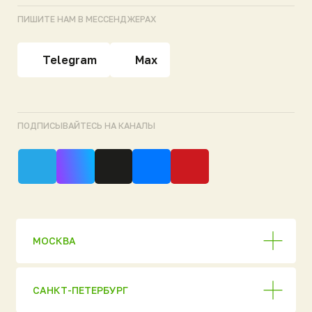
КРАСНОДАР
ЕКАТЕРИНБУРГ
НОВОСИБИРСК
СКЛАДЫ ГОТОВОЙ ПРОДУКЦИИ
Продукция
Полный каталог
АО «НЭП»
Евробион
ОГРН 1037816006018
ИНН 7806 137155
МАКС [ Новинка 2026
Политика
конфиденциальности
]
© 2026 ГК «Национальный
Ультра