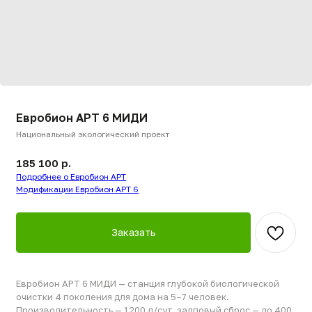
Евробион АРТ 6 МИДИ
Национальный экологический проект
185 100
р.
Подробнее о Евробион АРТ
Модификации Евробион АРТ 6
Заказать
Евробион АРТ 6 МИДИ — станция глубокой биологической
очистки 4 поколения для дома на 5–7 человек.
Производительность — 1200 л/сут, залповый сброс — до 400
л. Глубина подвода трубы — до 90 см, что подходит для
участков с более глубокой прокладкой канализации. Вес —
107 кг.
В комплектации — ёмкость очищенной воды, что позволяет
выбрать самотёчный или принудительный сброс.
Принудительный вариант требует докупки насоса.