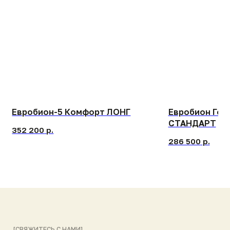
[СВЯЖИТЕСЬ С НАМИ]
Контакты и адреса
наших заводов
БЕСПЛАТНЫЙ ЗВОНОК ПО РОССИИ
8 (800) 444-14-04
ПРИСЫЛАЙТЕ ЗАПРОСЫ НА ПОЧТУ
info@gk-nep.ru
ПИШИТЕ НАМ В МЕССЕНДЖЕРАХ
Telegram
Max