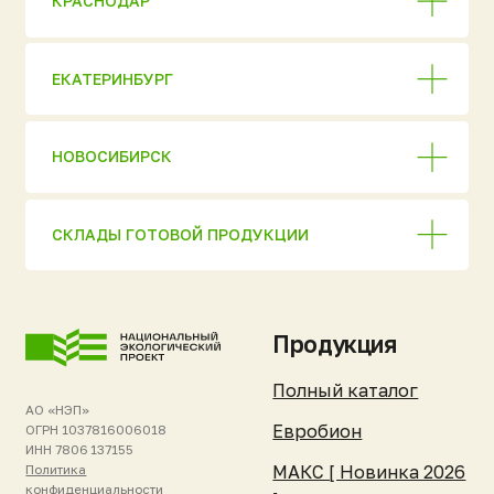
Перепечатка материалов
сайта запрещена без
Погребы «Уникум»
письменного разрешения
правообладателя или прямой
Кессоны «Клевер»
активной ссылки
на первоисточник.
Нейрус
Информация на сайте носит
справочный характер
ЮБЭСТ
и не является публичной
офертой. Актуальную
Бионит
стоимость и условия
уточняйте у менеджеров.
Жироуловители
Комплектующие
Покупателям и
Компания и
партнёрам
ресурсы
Стать дилером
Об изобретателе
Список дилеров
О компании
Техническое
Отзывы клиентов
обслуживание
Новости и события
Гарантия и