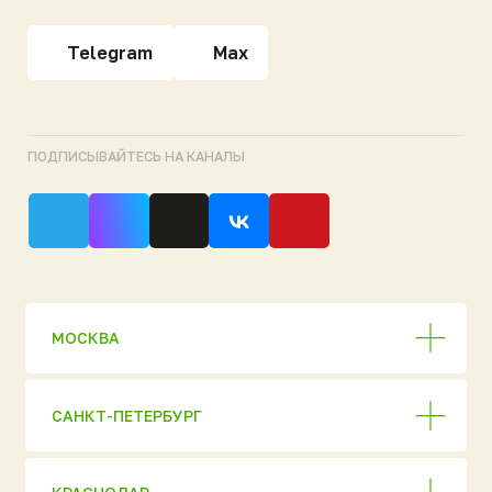
ЕКАТЕРИНБУРГ
НОВОСИБИРСК
СКЛАДЫ ГОТОВОЙ ПРОДУКЦИИ
Продукция
Полный каталог
АО «НЭП»
Евробион
ОГРН 1037816006018
ИНН 7806 137155
МАКС [ Новинка 2026
Политика
конфиденциальности
]
© 2026 ГК «Национальный
Ультра
Экологический Проект»
Аэромаг