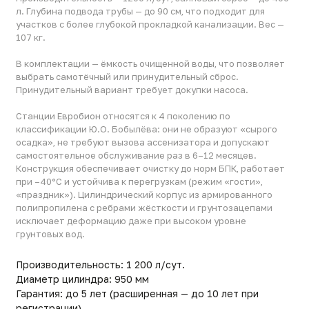
Станции Евробион относятся к 4 поколению по
классификации Ю.О. Бобылёва: они не образуют «сырого
осадка», не требуют вызова ассенизатора и допускают
самостоятельное обслуживание раз в 6–12 месяцев.
Конструкция обеспечивает очистку до норм БПК, работает
при –40°C и устойчива к перегрузкам (режим «гости»,
«праздник»). Цилиндрический корпус из армированного
полипропилена с ребрами жёсткости и грунтозацепами
исключает деформацию даже при высоком уровне
грунтовых вод.
Производительность: 1 200 л/сут.
Диаметр цилиндра: 950 мм
Гарантия: до 5 лет (расширенная — до 10 лет при
регистрации)
Применение: Для загородного дома
Линейка: Евробион Арт
Глубина подвода трубы: До 90 см
Залповый сброс, л: 400
Вес, кг: 107
Тип сброса: универсальная
Количество пользователей: 5–7
Срок службы: до 50 лет
Габариты (ДxШxВ)(мм): 1000x1000x2810