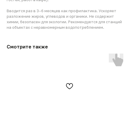
Смотрите также
Комплект крепежных
Ночной Биокоммандер
элементов для аэратора
12 200
р.
300
р.