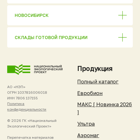
сайта запрещена без
Погребы «Уникум»
письменного разрешения
правообладателя или прямой
Кессоны «Клевер»
активной ссылки
на первоисточник.
Нейрус
Информация на сайте носит
справочный характер
ЮБЭСТ
и не является публичной
офертой. Актуальную
Бионит
стоимость и условия
уточняйте у менеджеров.
Жироуловители
Комплектующие
Покупателям и
Компания и
партнёрам
ресурсы
Стать дилером
Об изобретателе
Список дилеров
О компании
Техническое
Отзывы клиентов
обслуживание
Новости и события
Гарантия и
Реквизиты