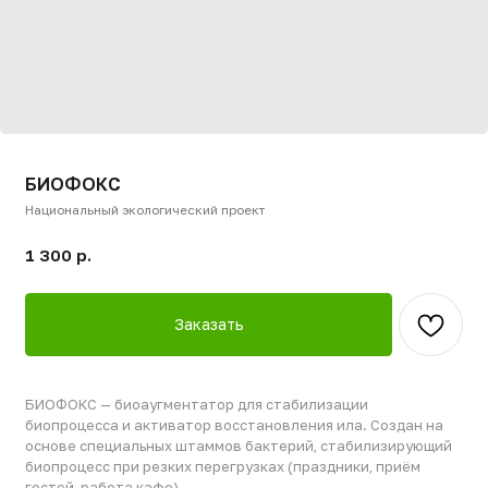
БИОФОКС
Национальный экологический проект
1 300
р.
Заказать
БИОФОКС — биоаугментатор для стабилизации
биопроцесса и активатор восстановления ила. Создан на
основе специальных штаммов бактерий, стабилизирующий
биопроцесс при резких перегрузках (праздники, приём
гостей, работа кафе).
Вводится раз в 3–6 месяцев как профилактика. Ускоряет
разложение жиров, углеводов и органики. Не содержит
химии, безопасен для экологии. Рекомендуется для станций
на объектах с неравномерным водопотреблением.