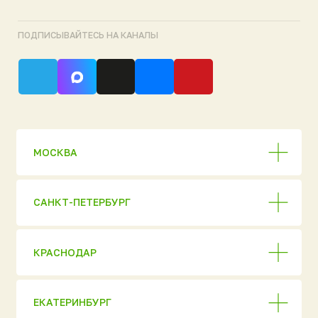
ЕКАТЕРИНБУРГ
НОВОСИБИРСК
СКЛАДЫ ГОТОВОЙ ПРОДУКЦИИ
Продукция
Полный каталог
АО «НЭП»
Евробион
ОГРН 1037816006018
ИНН 7806 137155
МАКС [ Новинка 2026
Политика
конфиденциальности
]
© 2026 ГК «Национальный
Ультра
Экологический Проект»
Аэромаг
Перепечатка материалов