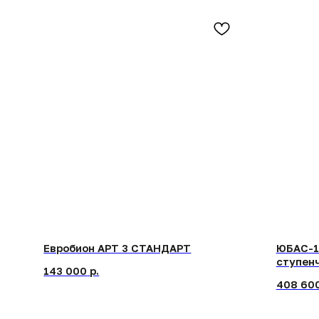
Евробион АРТ 3 СТАНДАРТ
ЮБАС-10 Л
ступенчат
143 000
р.
408 600
р.