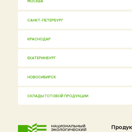
КРАСНОДАР
ЕКАТЕРИНБУРГ
НОВОСИБИРСК
СКЛАДЫ ГОТОВОЙ ПРОДУКЦИИ
Продукци
Полный катал
Евробион
АО «НЭП»
ОГРН 1037816006018
МАКС [ Новин
ИНН 7806 137155
Политика конфиденциальности
Ультра