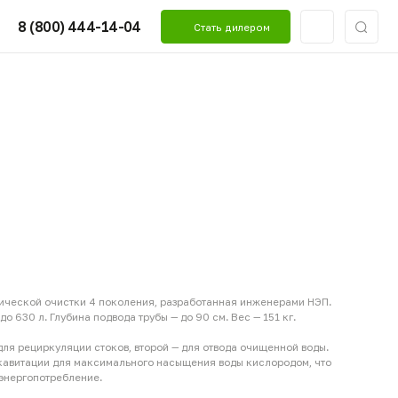
4-14-04
Стать дилером
 очистки 4 поколения, разработанная инженерами НЭП.
 Глубина подвода трубы — до 90 см. Вес — 151 кг.
иркуляции стоков, второй — для отвода очищенной воды.
ии для максимального насыщения воды кислородом, что
отребление.
низатора, работает при –40°C и устойчива к перегрузкам.