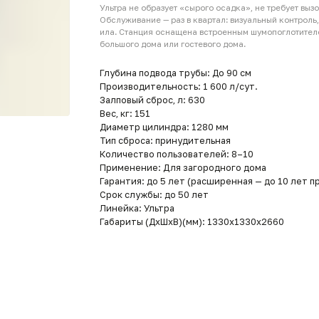
Обслуживание — раз в квартал: визуальный контроль, провер
ила. Станция оснащена встроенным шумопоглотителем и може
большого дома или гостевого дома.
Глубина подвода трубы: До 90 см
Производительность: 1 600 л/сут.
Залповый сброс, л: 630
Вес, кг: 151
Диаметр цилиндра: 1280 мм
Тип сброса: принудительная
Количество пользователей: 8–10
Применение: Для загородного дома
Гарантия: до 5 лет (расширенная — до 10 лет при реги
Срок службы: до 50 лет
Линейка: Ультра
Габариты (ДxШxВ)(мм): 1330x1330x2660
Новинка