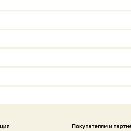
я
Покупателям и партнёрам
ог
Стать дилером
Список дилеров
ка 2026 ]
Техническое обслуживание
Гарантия и поддержка