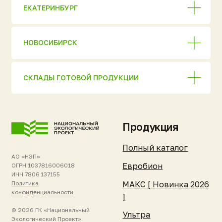
Кессоны «Клевер»
активной ссылки
на первоисточник.
Нейрус
Информация на сайте носит
справочный характер
ЮБЭСТ
и не является публичной
офертой. Актуальную
Бионит
стоимость и условия
уточняйте у менеджеров.
Жироуловители
Комплектующие
Покупателям и
Компания и
партнёрам
ресурсы
Стать дилером
Об изобретателе
Список дилеров
О компании
Техническое
Отзывы клиентов
обслуживание
Новости и события
Гарантия и
Реквизиты
поддержка
Контакты
Зарегистрировать