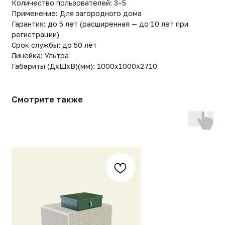
Евробион 40 МИДИ
Евробион-75 Отель ЛО
принудительная
самотек
785 200
р.
2 108 700
р.
[СВЯЖИТЕСЬ С НАМИ]