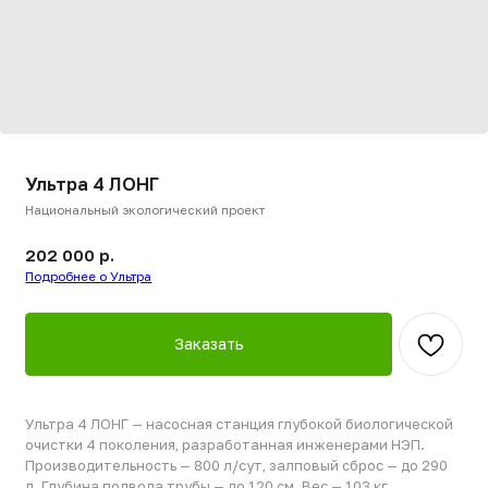
Ультра 4 ЛОНГ
Национальный экологический проект
202 000
р.
Подробнее о Ультра
Заказать
Ультра 4 ЛОНГ — насосная станция глубокой биологической
очистки 4 поколения, разработанная инженерами НЭП.
Производительность — 800 л/сут, залповый сброс — до 290
л. Глубина подвода трубы — до 120 см. Вес — 103 кг.
В комплектацию входят два насоса Pedrollo: один — для
рециркуляции стоков, второй — для отвода очищенной
воды. Станция использует инжекторную аэрацию и эффект
кавитации для максимального насыщения воды кислородом,
что повышает эффективность очистки до 98% и снижает
энергопотребление.