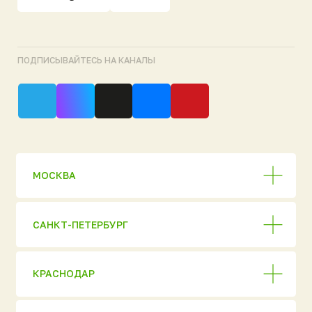
ЕКАТЕРИНБУРГ
НОВОСИБИРСК
СКЛАДЫ ГОТОВОЙ ПРОДУКЦИИ
Продукция
Полный каталог
АО «НЭП»
Евробион
ОГРН 1037816006018
ИНН 7806 137155
МАКС [ Новинка 2026
Политика
конфиденциальности
]
© 2026 ГК «Национальный
Ультра
Экологический Проект»
Аэромаг
Перепечатка материалов
сайта запрещена без
Погребы «Уникум»
письменного разрешения
правообладателя или прямой