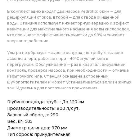
Ультра не образует «сырого осадка», не требует вызова
ассенизатора, работает при –40°C и устойчива к
перегрузкам. Обслуживание — раз в квартал: визуальный
контроль, проверка насосов, при необходимости — откачка
избыточного ила. Станция оснащена встроенным
шумопоглотителем и может устанавливаться вблизи жилых
зон. Идеальна для постоянного проживания.
Глубина подвода трубы: До 120 см
Производительность: 800 л/сут.
Залповый сброс, л: 290
Вес, кг: 103
Диаметр цилиндра: 970 мм
Тип сброса: принудительная
Количество пользователей: 3–5
Применение: Для загородного дома
Гарантия: до 5 лет (расширенная — до 10 лет при
регистрации)
Срок службы: до 50 лет
Линейка: Ультра
Габариты (ДxШxВ)(мм): 1000x1000x2710
Смотрите также