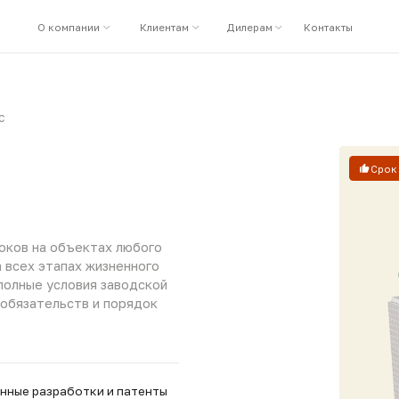
8 (800) 44
 компании
Клиентам
Дилерам
Контакты
Срок службы до 50 лет
 объектах любого
тапах жизненного
 условия заводской
ельств и порядок
зработки и патенты
роль качества (ОТК)
производителя