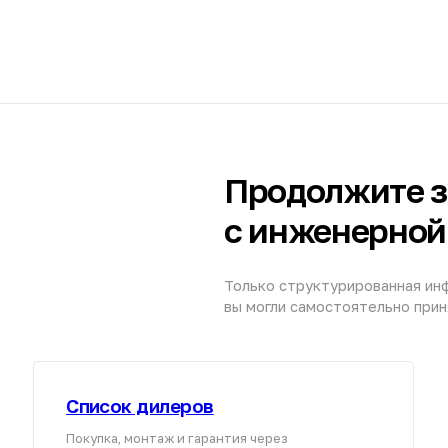
Только структурированная информация, что
вы могли самостоятельно принять решение.
Список дилеров
Покупка, монтаж и гарантия через
К
официального партнёра
п
Найти дилера
аводов