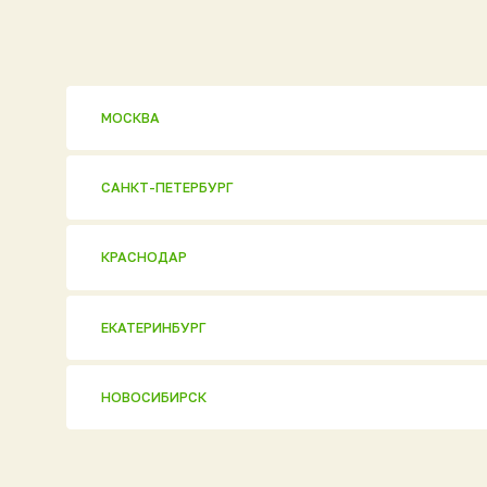
САНКТ-ПЕТЕРБУРГ
КРАСНОДАР
ЕКАТЕРИНБУРГ
НОВОСИБИРСК
Продукци
Полный катал
Евробион
АО «НЭП»
ОГРН 1037816006018
МАКС [ Новин
ИНН 7806 137155
Политика конфиденциальности
Ультра
© 2026 ГК «Национальный Экологический Проект»
Аэромаг