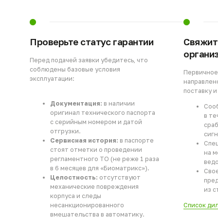
организа
Перед подачей заявки убедитесь, что
соблюдены базовые условия
Первичное об
эксплуатации:
направлено д
поставку и мо
Документация:
в наличии
Сообщи
оригинал технического паспорта
в тече
с серийным номером и датой
срабаты
отгрузки.
сигнали
Сервисная история:
в паспорте
Специал
стоят отметки о проведении
на мест
регламентного ТО (не реже 1 раза
ведомос
в 6 месяцев для «Биоматрикс»).
Своевр
Целостность:
отсутствуют
предотв
механические повреждения
из стро
корпуса и следы
Список дилер
несанкционированного
вмешательства в автоматику.
[НАВИГАТОР]