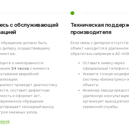
цией
производителя
ращение должно быть
Если связь с дилером отсутствует или
илеру, осуществившему
объект находится в удаленном регион
нтаж:
обратитесь напрямую в АО «НЭП»:
те о неисправности
Оставьте заявку через
ние
24 часов
с момента
официальный телефон компани
вания аварийной
Укажите точную модификацию
зации.
системы «Биоматрикс» и адрес
ист проведет диагностику
объекта.
е, составит дефектную
Инженер завода предоставит
ть и оформит акт.
удаленную консультацию или
еменное обращение
организует выезд регионально
ращает каскадный выход
сервисной службы.
я смежных узлов.
ов
Продолжите знаком
с инженерной экоси