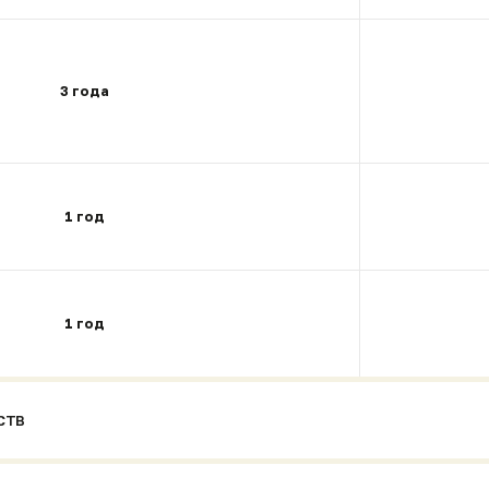
3 года
1 год
1 год
И