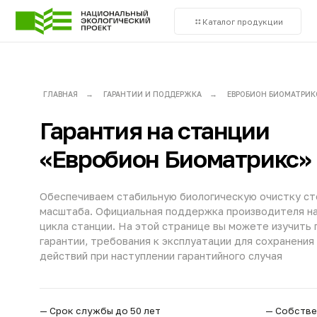
Каталог продукции
О
ГЛАВНАЯ
→
ГАРАНТИИ И ПОДДЕРЖКА
→
ЕВРОБИОН БИОМАТРИКС
Гарантия на станции
«Евробион Биоматрикс»
Обеспечиваем стабильную биологическую очистку стоков на
масштаба. Официальная поддержка производителя на всех э
цикла станции. На этой странице вы можете изучить полные
гарантии, требования к эксплуатации для сохранения обязат
действий при наступлении гарантийного случая
— Срок службы до 50 лет
— Собственные ра
— Заводская гарантия 3 года
— Заводской конт
— Постгарантийное обслуживание
— Поддержка от 