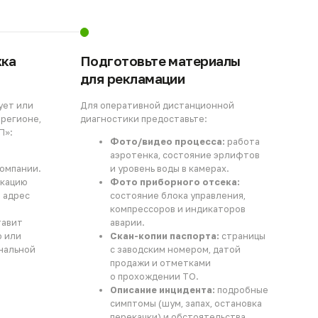
для рекламации
Для оперативной дистанционной
е,
диагностики предоставьте:
Фото/видео процесса:
работа
аэротенка, состояние эрлифтов
и.
и уровень воды в камерах.
Фото приборного отсека:
состояние блока управления,
компрессоров и индикаторов
аварии.
Скан-копии паспорта:
страницы
й
с заводским номером, датой
продажи и отметками
о прохождении ТО.
Описание инцидента:
подробные
симптомы (шум, запах, остановка
перекачки) и обстоятельства
возникновения проблемы.
ство
стемой